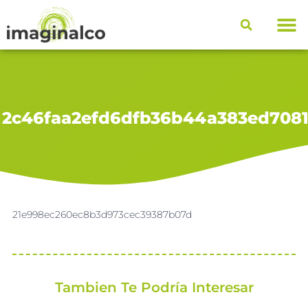
2c46faa2efd6dfb36b44a383ed708
21e998ec260ec8b3d973cec39387b07d
Tambien Te Podría Interesar