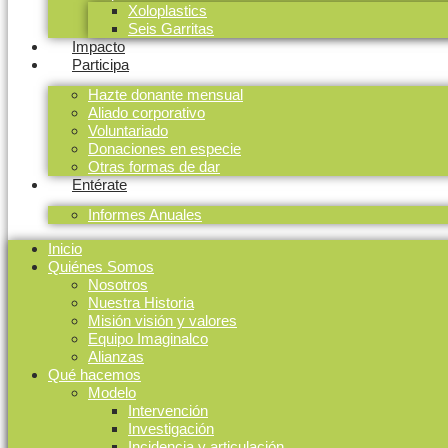
Xoloplastics
Seis Garritas
Impacto
Participa
Hazte donante mensual
Aliado corporativo
Voluntariado
Donaciones en especie
Otras formas de dar
Entérate
Informes Anuales
Inicio
Quiénes Somos
Nosotros
Nuestra Historia
Misión visión y valores
Equipo Imaginalco
Alianzas
Qué hacemos
Modelo
Intervención
Investigación
Incidencia y articulación