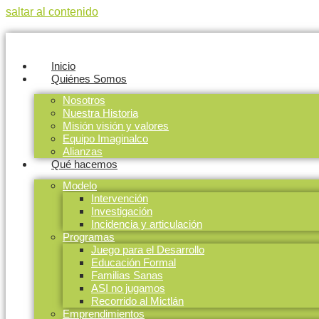
saltar al contenido
Inicio
Quiénes Somos
Nosotros
Nuestra Historia
Misión visión y valores
Equipo Imaginalco
Alianzas
Qué hacemos
Modelo
Intervención
Investigación
Incidencia y articulación
Programas
Juego para el Desarrollo
Educación Formal
Familias Sanas
ASI no jugamos
Recorrido al Mictlán
Emprendimientos