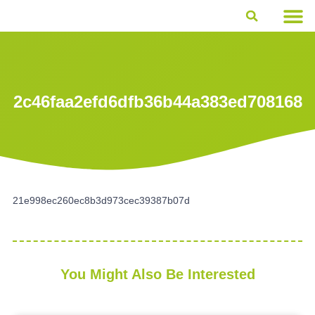
What do we do
Latest news
2c46faa2efd6dfb36b44a383ed708168
21e998ec260ec8b3d973cec39387b07d
You Might Also Be Interested